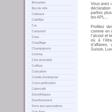
Brocantes
Vous avez un
déclaratio
Bus de ville
parfois plu
Cadeaux
les APL…
Café/Bar
Car
Profitez d
comme en do
Carburant
l’alcool et 
Cesu
où à l’étr
Chauffage
d’affaires
Champignons
Suisse, Lu
Cinéma
Clim réversible
Coiffure
Colocation
Comité d'entreprise
Cours particuliers
Cybercafé
Discothèques
Divertissement
Dons aux associations
Duty Free