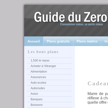
Accueil
Plans gratuits
Plans malins
In
Les bons plans
1,50€ le repas
Acheter à l'étranger
Alimentation
Assurances
Cadea
Auto-ecoles
Autoroutes
Marre de p
Avion
réflexe à c
Banques
quelle offre
Boissons