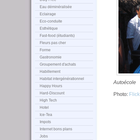
Eau déminéralisée
Eclairage
Eco-conduite
Esthétique
Fast-food (étudiants)
Fleurs pas cher
Forme
Gastronomie
Groupement d'achats
Habillement
Habitat intergénérationnel
Autoécole
Happy Hours
Hard-Discount
Photo:
Flick
High Tech
Hotel
Ice-Tea
Impots
Internet bons plans
Jobs