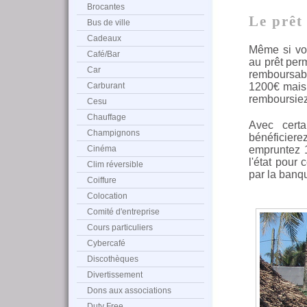
Brocantes
Le prêt
Bus de ville
Cadeaux
Même si vou
Café/Bar
au prêt perm
Car
remboursab
Carburant
1200€ mais 
remboursie
Cesu
Chauffage
Avec cert
Champignons
bénéficiere
Cinéma
empruntez 1
l'état pour
Clim réversible
par la banq
Coiffure
Colocation
Comité d'entreprise
Cours particuliers
Cybercafé
Discothèques
Divertissement
Dons aux associations
Duty Free