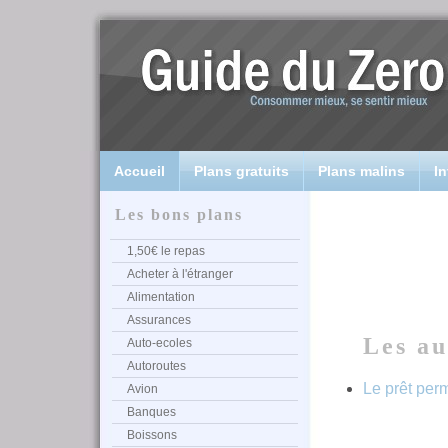
Accueil
Plans gratuits
Plans malins
In
Les bons plans
1,50€ le repas
Acheter à l'étranger
Alimentation
Assurances
Les au
Auto-ecoles
Autoroutes
Le prêt per
Avion
Banques
Boissons