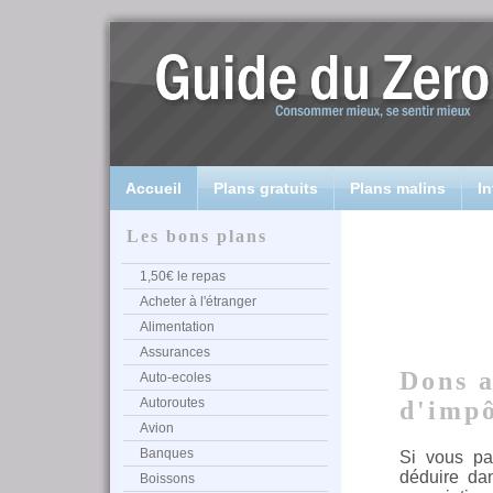
Accueil
Plans gratuits
Plans malins
In
Les bons plans
1,50€ le repas
Acheter à l'étranger
Alimentation
Assurances
Dons a
Auto-ecoles
Autoroutes
d'imp
Avion
Banques
Si vous pa
déduire da
Boissons