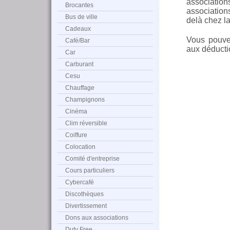
association
Brocantes
association
Bus de ville
delà chez l
Cadeaux
Vous pouve
Café/Bar
aux déduct
Car
Carburant
Cesu
Chauffage
Champignons
Cinéma
Clim réversible
Coiffure
Colocation
Comité d'entreprise
Cours particuliers
Cybercafé
Discothèques
Divertissement
Dons aux associations
Duty Free