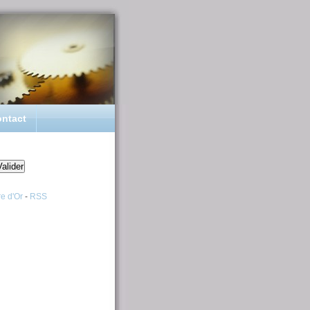
ntact
re d'Or
-
RSS