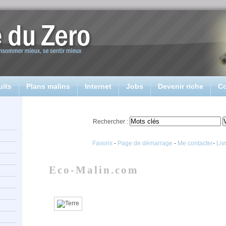
uits
Plans malins
Internet
Jobs
Devenir riche
Co
Rechercher :
Favoris
-
Page de démarrage
-
Me contacter
-
Liv
Eco-Malin.com