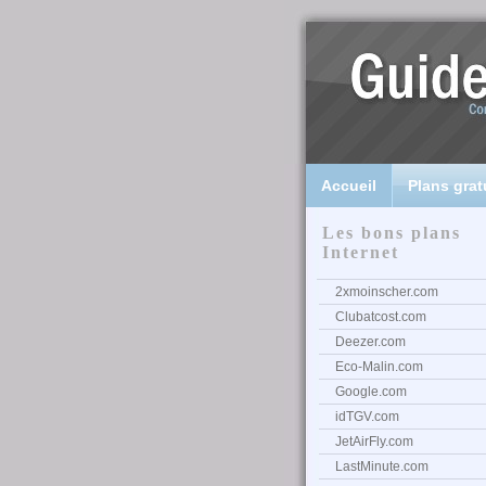
Accueil
Plans grat
Les bons plans
Internet
2xmoinscher.com
Clubatcost.com
Deezer.com
Eco-Malin.com
Google.com
idTGV.com
JetAirFly.com
LastMinute.com