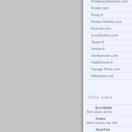
Prixdescarburants.com
Prixtel.com
Relay.fr
Restez Mobile.com
Ryanair.com
(Les)Radins.com
Skype.fr
Smiles.fr
Venteprivee.com
ViaMichelin.fr
Voyage Prive.com
Wikipedia.org
Sites amis
Eco-Malin
Bon plans écolo
Anata
Mon réseau de site
JeuxFun